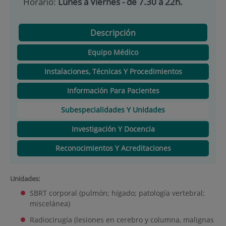
Horario:
Lunes a Viernes - de 7.30 a 22h.
Descripción
Equipo Médico
Instalaciones, Técnicas Y Procedimientos
Información Para Pacientes
Subespecialidades Y Unidades
Investigación Y Docencia
Reconocimientos Y Acreditaciones
Unidades:
SBRT corporal (pulmón; hígado; patología vertebral;
miscelánea)
Radiocirugía (lesiones en cerebro y columna, malignas