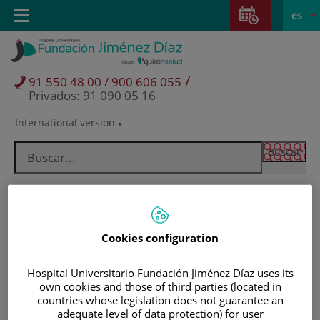
Saltar al contenido
Saltar
E
Idiom
Toggle
es
al
navigation
activo
contenido
/
91 550 48 00 / 900 606 055
Privados: 91 090 05 16
International version
Selector
de
idioma
Cookies configuration
Hospital Universitario Fundación Jiménez Díaz uses its
own cookies and those of third parties (located in
countries whose legislation does not guarantee an
Pacientes y visitantes
adequate level of data protection) for user