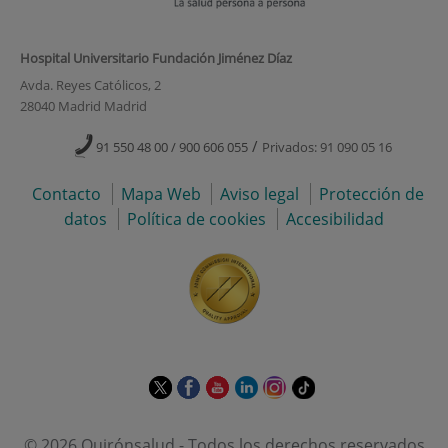
Hospital Universitario Fundación Jiménez Díaz
Avda. Reyes Católicos, 2
28040 Madrid Madrid
/
91 550 48 00 / 900 606 055
Privados: 91 090 05 16
Contacto
Mapa Web
Aviso legal
Protección de
datos
Política de cookies
Accesibilidad
Este
Este
Este
Este
Este
Enlace
enlace
enlace
enlace
enlace
enlace
a
se
se
se
se
se
una
© 2026 Quirónsalud - Todos los derechos reservados