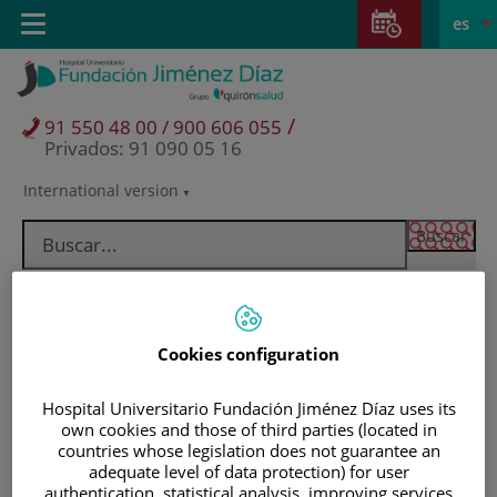
Saltar al contenido
Saltar
E
Idiom
Toggle
es
al
navigation
activo
contenido
/
91 550 48 00 / 900 606 055
Privados: 91 090 05 16
International version
Selector
de
idioma
Cookies configuration
Hospital Universitario Fundación Jiménez Díaz uses its
own cookies and those of third parties (located in
countries whose legislation does not guarantee an
adequate level of data protection) for user
Pacientes y visitantes
authentication, statistical analysis, improving services