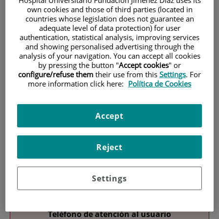
own cookies and those of third parties (located in
countries whose legislation does not guarantee an
adequate level of data protection) for user
authentication, statistical analysis, improving services
and showing personalised advertising through the
analysis of your navigation. You can accept all cookies
by pressing the button "
Accept cookies
" or
configure/refuse them
their use from this
Settings
. For
Investigación
more information click here:
Política de Cookies
Accept
Reject
Docencia
Settings
Teléfono de atención al usuario