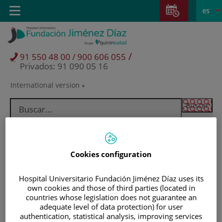
Saltar al contenido
Saltar
E
Idiom
Toggle
es
al
navigation
activo
contenido
/
91 550 48 00 / 900 606 055
Privados: 91 090 05 16
International version
Selector
de
idioma
Cookies configuration
Hospital Universitario Fundación Jiménez Díaz uses its
own cookies and those of third parties (located in
countries whose legislation does not guarantee an
adequate level of data protection) for user
Pacientes y visitantes
authentication, statistical analysis, improving services