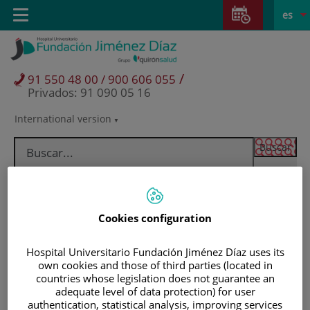
Saltar al contenido
Saltar
E
Idiom
Toggle
es
al
navigation
activo
contenido
/
91 550 48 00 / 900 606 055
Privados: 91 090 05 16
International version
Selector
de
idioma
Cookies configuration
Hospital Universitario Fundación Jiménez Díaz uses its
own cookies and those of third parties (located in
countries whose legislation does not guarantee an
adequate level of data protection) for user
Pacientes y visitantes
authentication, statistical analysis, improving services