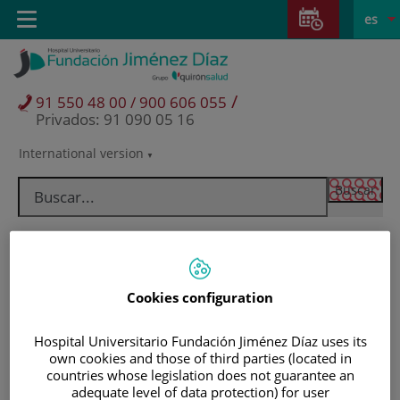
Saltar al contenido
Saltar
E
Idiom
Toggle
es
al
navigation
activo
contenido
/
91 550 48 00 / 900 606 055
Privados: 91 090 05 16
International version
Selector
de
idioma
Cookies configuration
Hospital Universitario Fundación Jiménez Díaz uses its
own cookies and those of third parties (located in
countries whose legislation does not guarantee an
Pacientes y visitantes
adequate level of data protection) for user