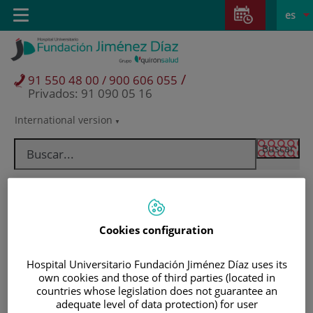
Saltar al contenido
Saltar
E
Idiom
Toggle
es
al
navigation
activo
contenido
/
91 550 48 00 / 900 606 055
Privados: 91 090 05 16
International version
Selector
de
idioma
Cookies configuration
Hospital Universitario Fundación Jiménez Díaz uses its
own cookies and those of third parties (located in
countries whose legislation does not guarantee an
Pacientes y visitantes
adequate level of data protection) for user