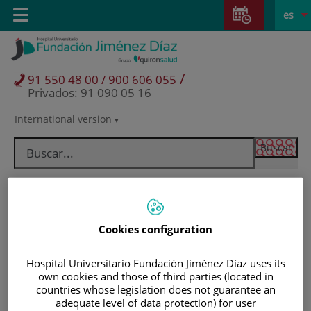
Saltar al contenido
Saltar
E
Idiom
Toggle
es
al
navigation
activo
contenido
/
91 550 48 00 / 900 606 055
Privados: 91 090 05 16
International version
Selector
de
idioma
Cookies configuration
Hospital Universitario Fundación Jiménez Díaz uses its
own cookies and those of third parties (located in
countries whose legislation does not guarantee an
Pacientes y visitantes
adequate level of data protection) for user