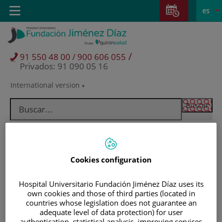
Saltar al contenido
Saltar
E
Idiom
Toggle
es
al
navigation
activo
contenido
/
91 550 48 00 / 900 606 055
Privados: 91 090 05 16
International version
Selector
de
idioma
Cookies configuration
Hospital Universitario Fundación Jiménez Díaz uses its
own cookies and those of third parties (located in
countries whose legislation does not guarantee an
Pacientes y visitantes
adequate level of data protection) for user
authentication, statistical analysis, improving services