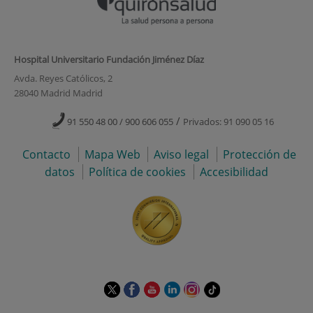
Hospital Universitario Fundación Jiménez Díaz
Avda. Reyes Católicos, 2
28040 Madrid Madrid
/
91 550 48 00 / 900 606 055
Privados: 91 090 05 16
Contacto
Mapa Web
Aviso legal
Protección de
datos
Política de cookies
Accesibilidad
Este
Este
Este
Este
Este
Enlace
enlace
enlace
enlace
enlace
enlace
a