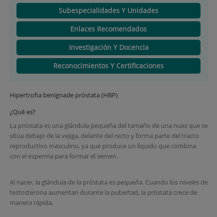
Subespecialidades Y Unidades
Enlaces Recomendados
Investigación Y Docencia
Reconocimientos Y Certificaciones
Hipertrofia benignade próstata (HBP)
¿Qué es?
La próstata es una glándula pequeña del tamaño de una nuez que se
sitúa debajo de la vejiga, delante del recto y forma parte del tracto
reproductivo masculino, ya que produce un líquido que combina
con el esperma para formar el semen.
Al nacer, la glándula de la próstata es pequeña. Cuando los niveles de
testosterona aumentan durante la pubertad, la próstata crece de
manera rápida.