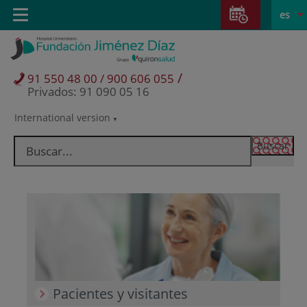
Saltar al contenido
Saltar
E
Idiom
Toggle
es
al
navigation
activo
contenido
/
91 550 48 00 / 900 606 055
Privados: 91 090 05 16
International version
Selector
de
idioma
Pacientes y visitantes