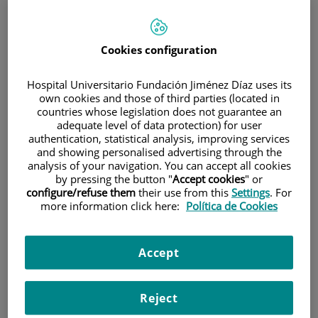
900 301 013
Cookies configuration
INICIO
|
CARTERA DE SERVICIOS
|
UROLOGÍA
Hospital Universitario Fundación Jiménez Díaz uses its
|
INFORMACIÓN PARA PACIENTES
own cookies and those of third parties (located in
countries whose legislation does not guarantee an
|
HIPERTROFIA BENIGNADE PRÓSTATA (HBP)
adequate level of data protection) for user
authentication, statistical analysis, improving services
and showing personalised advertising through the
Urología
analysis of your navigation. You can accept all cookies
by pressing the button "
Accept cookies
" or
configure/refuse them
their use from this
Settings
. For
Situación:
La Unidad de Diagnóstico y
more information click here:
Política de Cookies
Tratamiento de Urología del HUFJD esta
alojada en la primera planta del Edificio
Accept
Cristo Rey. Las consultas externas están
ubicadas en los CES (Centros de
Especialidades) de Pontones y Argüelles
Reject
(Quintana) La hospitalización está en la