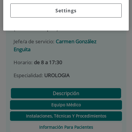
Unidad 55 y 56 Unidad 65
Settings
Teléfono:
91 550 4957 - 915504800
(Centralita hospital) Ext: 3111//3235
Jefe/a de servicio:
Carmen González
Enguita
Horario:
de 8 a 17:30
Especialidad:
UROLOGIA
Descripción
Equipo Médico
Instalaciones, Técnicas Y Procedimientos
Información Para Pacientes