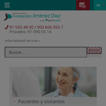
Saltar al contenido
Saltar
E
Idiom
Toggle
es
al
navigation
activo
contenido
/
91 550 48 00 / 900 606 055
Privados: 91 090 05 16
International version
Selector
de
idioma
Pacientes y visitantes