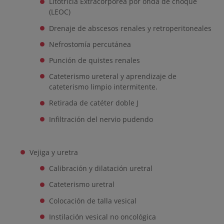
Litotricia Extracorpórea por onda de choque
(LEOC)
Drenaje de abscesos renales y retroperitoneales
Nefrostomía percutánea
Punción de quistes renales
Cateterismo ureteral y aprendizaje de
cateterismo limpio intermitente.
Retirada de catéter doble J
Infiltración del nervio pudendo
Vejiga y uretra
Calibración y dilatación uretral
Cateterismo uretral
Colocación de talla vesical
Instilación vesical no oncológica