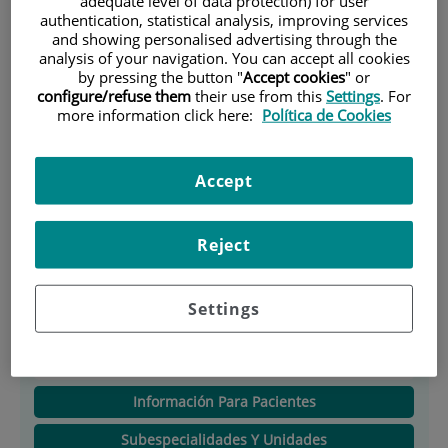
adequate level of data protection) for user
authentication, statistical analysis, improving services
Teléfono:
91 550 4957 - 915504800
and showing personalised advertising through the
analysis of your navigation. You can accept all cookies
(Centralita hospital) Ext: 3111//3235
by pressing the button "
Accept cookies
" or
configure/refuse them
their use from this
Settings
. For
Jefe/a de servicio:
Carmen González
more information click here:
Política de Cookies
Enguita
Accept
Horario:
de 8 a 17:30
Especialidad:
UROLOGIA
Reject
Descripción
Settings
Equipo Médico
Instalaciones, Técnicas Y Procedimientos
Información Para Pacientes
Subespecialidades Y Unidades