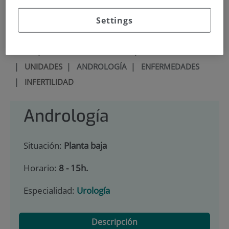
900 301 013
Settings
INICIO
|
CARTERA DE SERVICIOS
|
UROLOGÍA
|
UNIDADES
|
ANDROLOGÍA
|
ENFERMEDADES
|
INFERTILIDAD
Andrología
Situación:
Planta baja
Horario:
8 - 15h.
Especialidad:
Urología
Descripción