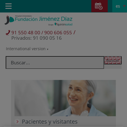
Saltar al contenido
Saltar
E
Idiom
Toggle
es
al
navigation
activo
contenido
/
91 550 48 00 / 900 606 055
Privados: 91 090 05 16
International version
Selector
de
idioma
Pacientes y visitantes