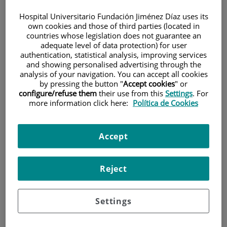
Hospital Universitario Fundación Jiménez Díaz uses its
own cookies and those of third parties (located in
countries whose legislation does not guarantee an
adequate level of data protection) for user
authentication, statistical analysis, improving services
and showing personalised advertising through the
analysis of your navigation. You can accept all cookies
Investigación
by pressing the button "
Accept cookies
" or
configure/refuse them
their use from this
Settings
. For
more information click here:
Política de Cookies
Accept
Docencia
Reject
Settings
Teléfono de atención al usuario