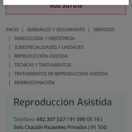
900 301 013
INICIO
|
EMBARAZO Y SEGUIMIENTO
|
SERVICIOS
|
GINECOLOGÍA Y OBSTETRICIA
|
SUBESPECIALIDADES Y UNIDADES
|
REPRODUCCIÓN ASISTIDA
|
TÉCNICAS Y TRATAMIENTOS
|
TRATAMIENTOS DE REPRODUCCION ASISTIDA
|
EMBRIODONACIÓN
Reproducción Asistida
Teléfono:
682 307 537 / 91 090 05 16 (
Solo Citación Pacientes Privados ) 91 550