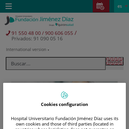
Saltar al contenido
Saltar
E
Idiom
Toggle
es
al
navigation
activo
contenido
/
91 550 48 00 / 900 606 055
Privados: 91 090 05 16
International version
Selector
de
idioma
Cookies configuration
Hospital Universitario Fundación Jiménez Díaz uses its
Pacientes y visitantes
own cookies and those of third parties (located in