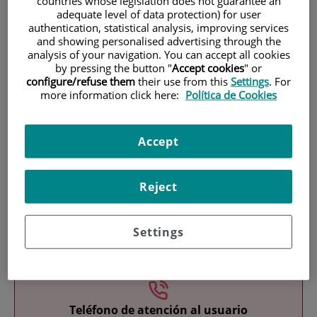
countries whose legislation does not guarantee an
adequate level of data protection) for user
authentication, statistical analysis, improving services
and showing personalised advertising through the
analysis of your navigation. You can accept all cookies
by pressing the button "
Accept cookies
" or
configure/refuse them
their use from this
Settings
. For
more information click here:
Política de Cookies
Investigación
Accept
Reject
Settings
Docencia
Teléfono de atención al usuario