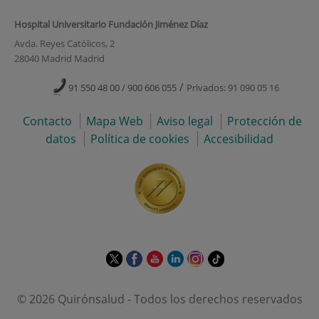
Hospital Universitario Fundación Jiménez Díaz
Avda. Reyes Católicos, 2
28040 Madrid Madrid
/
91 550 48 00 / 900 606 055
Privados: 91 090 05 16
Contacto
Mapa Web
Aviso legal
Protección de
datos
Política de cookies
Accesibilidad
Este
Este
Este
Este
Este
Enlace
enlace
enlace
enlace
enlace
enlace
a
se
se
se
se
se
una
© 2026 Quirónsalud - Todos los derechos reservados
abrirá
abrirá
abrirá
abrirá
abrirá
aplicación
en
en
en
en
en
externa.