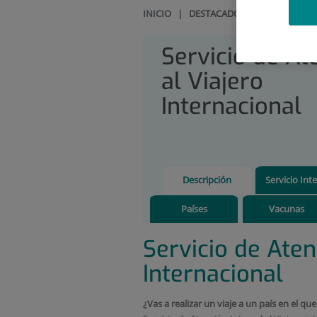
INICIO
|
DESTACADOS
|
SERVICIO D
Servicio de At
al Viajero
Internacional
Descripción
Servicio Inte
Países
Vacunas
Servicio de Aten
Internacional
¿Vas a realizar un viaje a un país en el qu