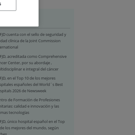
s
stacados
FJD cuenta con el sello de seguridad y
idad clínica de la Joint Commission
ernational
 FJD, acreditada como Comprehensive
cer Center, por su abordaje ,
tidisciplinar e integral del cáncer
FJD, en el Top 10 de los mejores
spitales españoles del World´s Best
spitals 2026 de Newsweek
ntro de Formación de Profesiones
itarias: calidad e innovación y las
timas tecnologías
FJD, único hospital español en el Top
 de los mejores del mundo, según
rbes