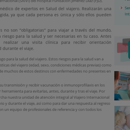
ternacional (SAIVI) del Hospital Fundación Jiménez Díaz (FJD).
Ser
édico de expertos en Salud del viajero. Realizarán una
In
rigida, ya que cada persona es única y sólo ellos pueden
 no son "obligatorias" para viajar a través del mundo,
iesgo para la salud y ser necesarias en tu caso. Antes
realizar una visita clínica para recibir orientación
 durante el viaje.
go para la salud del viajero. Estos riesgos para la salud van a
ísticas del viajero (edad, sexo, condiciones médicas previas) como
a de muchos de estos destinos con enfermedades no presentes en
u transmisión y recibir vacunación o inmunoprofilaxis en los
 herramienta para evitarlas, antes, durante y tras el viaje. Por
ha nuestra unidad de atención integral al Viajero Internacional
vio y durante el viaje, así como para dar una respuesta al regreso
on un equipo de profesionales de referencia y con todos los