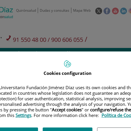
Este
Este
Este
Es
Quirónsalud
Dudas y consultas
Mapa Web
enlace
enlace
enlace
en
se
se
se
se
abrirá
abrirá
abrirá
ab
en
en
en
e
/
91 550 48 00 / 900 606 055
una
una
una
u
ventana
ventana
ventan
ve
Privados: 91 090 05 16
Aseguradoras y
Nuestro
nueva.
nueva.
nueva.
nu
Actividades
mutuas
centro
Cookies configuration
Universitario Fundación Jiménez Díaz uses its own cookies and th
located in countries whose legislation does not guarantee an adequ
Investigación
D
tection) for user authentication, statistical analysis, improving s
rsonalised advertising through the analysis of your navigation. Y
es by pressing the button "
Accept cookies
" or
configure/refuse th
rom this
Settings
. For more information click here:
Política de Co
900 301 013
Teléfono de atención al usuario