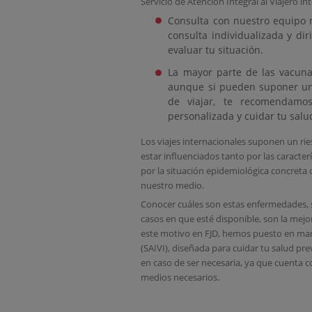
Servicio de Atención Integral al Viajero in
Consulta con nuestro equipo m
consulta individualizada y di
evaluar tu situación.
La mayor parte de las vacunas
aunque si pueden suponer un r
de viajar, te recomendamos 
personalizada y cuidar tu salud
Los viajes internacionales suponen un ries
estar influenciados tanto por las caracter
por la situación epidemiológica concret
nuestro medio.
Conocer cuáles son estas enfermedades, s
casos en que esté disponible, son la mejor
este motivo en FJD, hemos puesto en marc
(SAIVI), diseñada para cuidar tu salud pre
en caso de ser necesaria, ya que cuenta c
medios necesarios.