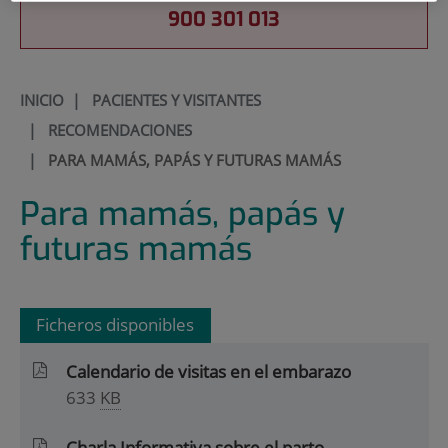
900 301 013
INICIO
|
PACIENTES Y VISITANTES
|
RECOMENDACIONES
|
PARA MAMÁS, PAPÁS Y FUTURAS MAMÁS
Para mamás, papás y
futuras mamás
Ficheros disponibles
Calendario de visitas en el embarazo
633
KB
Charla Informativa sobre el parto