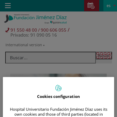
Saltar al contenido
Saltar
E
Idiom
Toggle
es
al
navigation
activo
contenido
/
91 550 48 00 / 900 606 055
Privados: 91 090 05 16
International version
Selector
de
idioma
Cookies configuration
Hospital Universitario Fundación Jiménez Díaz uses its
Pacientes y visitantes
own cookies and those of third parties (located in