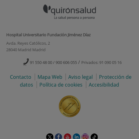
Hospital Universitario Fundación Jiménez Díaz
Avda. Reyes Católicos, 2
28040 Madrid Madrid
/
91 550 48 00 / 900 606 055
Privados: 91 090 05 16
Contacto
Mapa Web
Aviso legal
Protección de
datos
Política de cookies
Accesibilidad
Este
Este
Este
Este
Este
Enlace