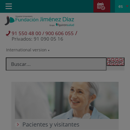
Saltar al contenido
Saltar
E
Idiom
Toggle
es
al
navigation
activo
contenido
/
91 550 48 00 / 900 606 055
Privados: 91 090 05 16
International version
Selector
de
idioma
Pacientes y visitantes