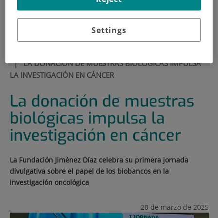
900 301 013
Settings
INICIO
|
SALA DE PRENSA
|
ACTUALIDAD
|
LA DONACIÓN DE MUESTRAS BIOLÓGICAS IMPULSA
LA INVESTIGACIÓN EN CÁNCER
La donación de muestras
biológicas impulsa la
investigación en cáncer
La Fundación Jiménez Díaz celebra su primera jornada
divulgativa sobre el papel de los biobancos en la
investigación oncológica
20 de marzo de 2025