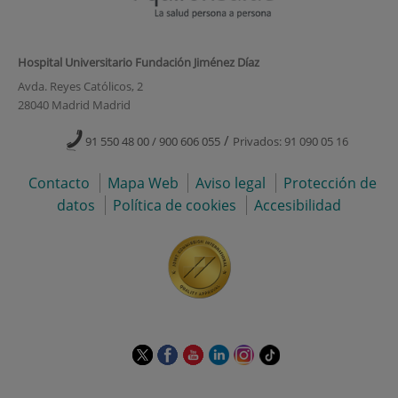
Hospital Universitario Fundación Jiménez Díaz
Avda. Reyes Católicos, 2
28040 Madrid Madrid
/
91 550 48 00 / 900 606 055
Privados: 91 090 05 16
Contacto
Mapa Web
Aviso legal
Protección de
datos
Política de cookies
Accesibilidad
Este
Este
Este
Este
Este
Enlace
enlace
enlace
enlace
enlace
enlace
a
se
se
se
se
se
una