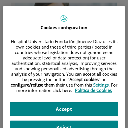
Cookies configuration
Hospital Universitario Fundación Jiménez Díaz uses its
Investigación
own cookies and those of third parties (located in
countries whose legislation does not guarantee an
adequate level of data protection) for user
authentication, statistical analysis, improving services
and showing personalised advertising through the
analysis of your navigation. You can accept all cookies
by pressing the button "
Accept cookies
" or
configure/refuse them
their use from this
Settings
. For
more information click here:
Política de Cookies
Docencia
Accept
Teléfono de atención al usuario
Reject