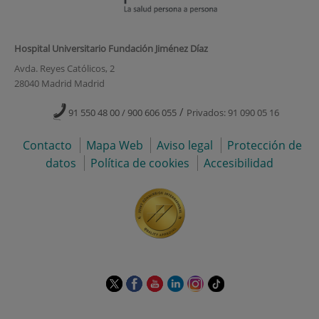
Hospital Universitario Fundación Jiménez Díaz
Avda. Reyes Católicos, 2
28040 Madrid Madrid
/
91 550 48 00 / 900 606 055
Privados: 91 090 05 16
Contacto
Mapa Web
Aviso legal
Protección de
datos
Política de cookies
Accesibilidad
Este
Este
Este
Este
Este
Enlace
enlace
enlace
enlace
enlace
enlace
a
se
se
se
se
se
una