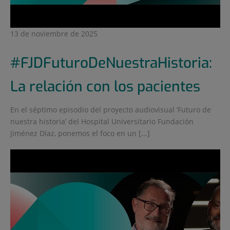
13 de noviembre de 2025
#FJDFuturoDeNuestraHistoria:
La relación con los pacientes
En el séptimo episodio del proyecto audiovisual ‘Futuro de
nuestra historia’ del Hospital Universitario Fundación
Jiménez Díaz, ponemos el foco en un [...]