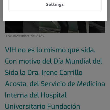
Settings
3 de diciembre de 2025
VIH no es lo mismo que sida.
Con motivo del Día Mundial del
Sida la Dra. Irene Carrillo
Acosta, del Servicio de Medicina
Interna del Hospital
Universitario Fundación