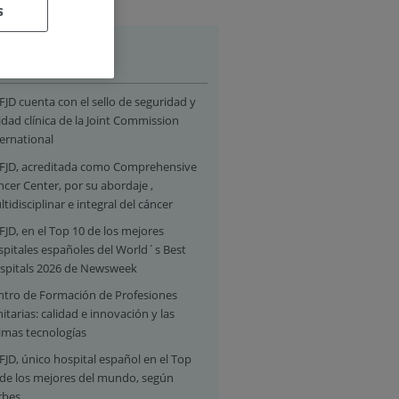
s
stacados
FJD cuenta con el sello de seguridad y
idad clínica de la Joint Commission
ernational
 FJD, acreditada como Comprehensive
cer Center, por su abordaje ,
tidisciplinar e integral del cáncer
FJD, en el Top 10 de los mejores
spitales españoles del World´s Best
spitals 2026 de Newsweek
ntro de Formación de Profesiones
itarias: calidad e innovación y las
timas tecnologías
FJD, único hospital español en el Top
 de los mejores del mundo, según
rbes