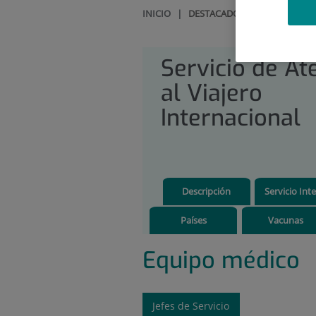
INICIO
|
DESTACADOS
|
SERVICIO D
Servicio de At
al Viajero
Internacional
Descripción
Servicio Inte
Países
Vacunas
Equipo médico
Jefes de Servicio