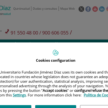
Este
Este
Este
Es
Quirónsalud
Dudas y consultas
Mapa Web
enlace
enlace
enlace
en
se
se
se
se
abrirá
abrirá
abrirá
ab
en
en
en
e
/
91 550 48 00 / 900 606 055
una
una
una
u
ventana
ventana
ventan
ve
Privados: 91 090 05 16
Aseguradoras y
Nuestro
nueva.
nueva.
nueva.
nu
Actividades
mutuas
centro
Cookies configuration
Universitario Fundación Jiménez Díaz uses its own cookies and th
located in countries whose legislation does not guarantee an adequ
Investigación
D
tection) for user authentication, statistical analysis, improving s
rsonalised advertising through the analysis of your navigation. Y
es by pressing the button "
Accept cookies
" or
configure/refuse th
rom this
Settings
. For more information click here:
Política de Co
900 301 013
Teléfono de atención al usuario