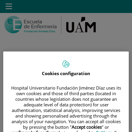
Saltar al contenido
Toggle
navigation
Saltar
Buscar
al
Cookies configuration
contenido
Hospital Universitario Fundación Jiménez Díaz uses its
INICIO
own cookies and those of third parties (located in
|
BUZÓN DE SUGERENCIAS, QUEJAS Y RECLAMACIONES
countries whose legislation does not guarantee an
GRADO Y POSTGRADO
adequate level of data protection) for user
authentication, statistical analysis, improving services
and showing personalised advertising through the
Buzón de sugerencias,
analysis of your navigation. You can accept all cookies
by pressing the button "
Accept cookies
" or
quejas y reclamaciones