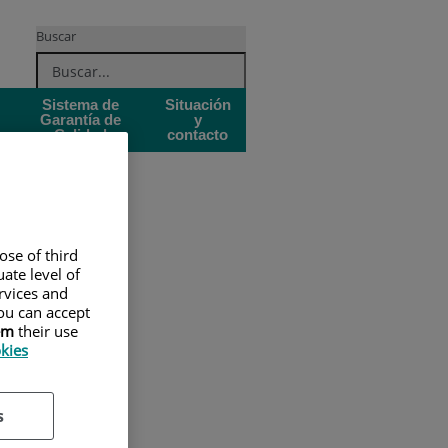
Buscar
Sistema de
Situación
Garantía de
y
Calidad
contacto
ose of third
ate level of
ervices and
ou can accept
em
their use
okies
s