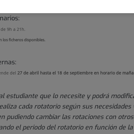
narios:
 de 9h a 21h.
 los ficheros disponibles.
ernas:
rende del
27 de abril hasta el 18 de septiembre en horario de mañ
 al estudiante que lo necesite y podrá modific
ealiza cada rotatorio según sus necesidades 
en pudiendo cambiar las rotaciones con otros
do el periodo del rotatorio en función de la