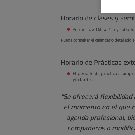
Horario de clases y semi
Viernes de 16h a 21h y sábado
Puede consultar el calendario detallado en
Horario de Prácticas ext
El período de prácticas comp
y/o tarde.
"Se ofrecerá flexibilidad
el momento en el que r
agenda profesional, bi
compañeros o modifican