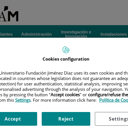
Investigación e
iantes
Administración
Instalaciones
Innovación
CLASE
Cookies configuration
arios de clase
Universitario Fundación Jiménez Díaz uses its own cookies and th
located in countries whose legislation does not guarantee an adequ
tection) for user authentication, statistical analysis, improving s
rsonalised advertising through the analysis of your navigation. Y
es by pressing the button "
Accept cookies
" or
configure/refuse th
tacadas:
rom this
Settings
. For more information click here:
Política de Co
embre de 2019
7 de septiembre de 2019 al 24 de abril 2020.
Accept
Reject
Setting
17 de junio de 2020.