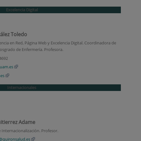
Excelencia Digital
zález Toledo
cia en Red, Página Web y Excelencia Digital.
Coordinadora de
 posgrado de Enfermería.
Profesora.
 4692
.uam.es
.es
Internacionales
uitierrez Adame
Internacionalización. Profesor.
z@quironsalud.es