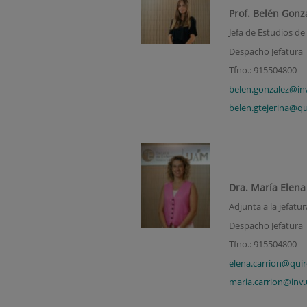
Prof. Belén Gonz
Jefa de Estudios de
Despacho Jefatura
Tfno.: 915504800
belen.gonzalez@in
belen.gtejerina@qu
Dra. María Elena
Adjunta a la jefatu
Despacho Jefatura
Tfno.: 915504800
elena.carrion@quir
maria.carrion@inv