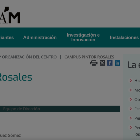
Investigación e
iantes
Administración
Instalaciones
Innovación
Y ORGANIZACIÓN DEL CENTRO
|
CAMPUS PINTOR ROSALES
La 
Rosales
His
Mo
Ob
Equipo de Dirección
Es
Pe
Per
Re
guez Gómez