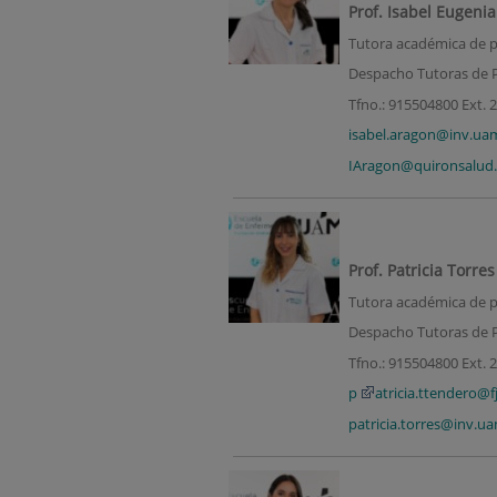
Prof. Isabel Eugen
Tutora académica de prá
Despacho Tutoras de P
Tfno.: 915504800 Ext. 
isabel.aragon@inv.ua
IAragon@quironsalud.
Prof. Patricia Torre
Tutora académica de pr
Despacho Tutoras de P
Tfno.: 915504800 Ext.
2
p
atricia.ttendero@f
patricia.torres@inv.u