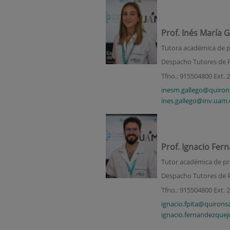
Prof. Inés María 
Tutora académica de pr
Despacho Tutores de P
Tfno.: 915504800 Ext. 
inesm.gallego@quiron
ines.gallego@inv.uam.
Prof. Ignacio Fer
Tutor académica de prác
Despacho Tutores de P
Tfno.: 915504800 Ext. 
ignacio.fpita@quirons
ignacio.fernandezque