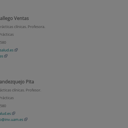
Gallego Ventas
ácticas clínicas. Profesora.
rácticas
2580
salud.es
es
nandezquejo Pita
ticas clínicas. Profesor.
rácticas
2580
alud.es
jo@inv.uam.es