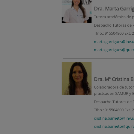
Dra. Marta Garr
Tutora académica de pr
Despacho Tutoras de P
Tfno.: 915504800 Ext. 
marta.garrigues@inv.
marta.garrigues@quir
Dra. Mª Cristina 
Colaboradora
de t
utor
práctcas en SAMUR y Ex
Despacho Tutores de P
Tfno.: 915504800 Ext.
cristina.barneto@inv.
cristina.barneto@quir