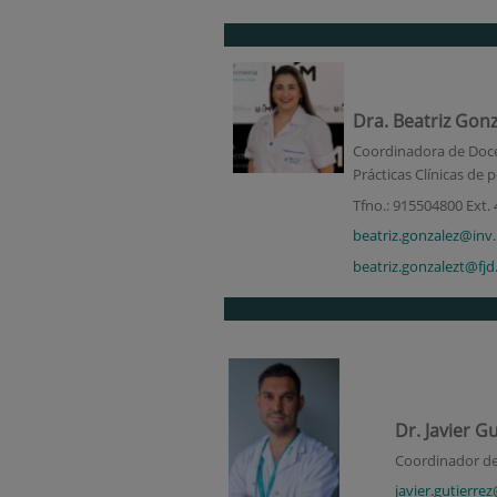
Dra. Beatriz Gon
Coordinadora de Docen
Prácticas Clínicas de
Tfno.: 915504800 Ext.
beatriz.gonzalez@inv
beatriz.gonzalezt@fjd
Dr. Javier G
Coordinador de 
javier.gutierre