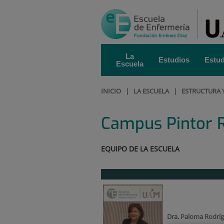
Saltar al contenido
Saltar
al
contenido
La
Estudios
Estud
Escuela
INICIO
|
LA ESCUELA
|
ESTRUCTURA 
Campus Pintor 
EQUIPO DE LA ESCUELA
Dra. Paloma Rodrí