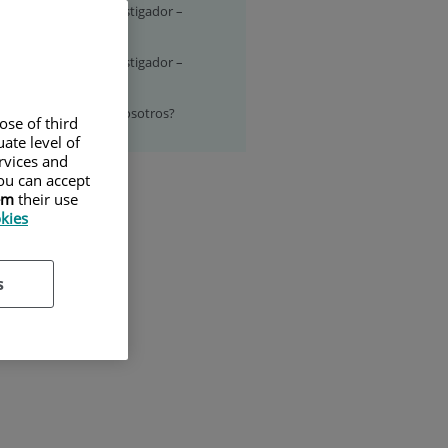
rsonal docente e investigador –
mpus Pintor Rosales
rsonal docente e investigador –
lalba
or qué estudiar con nosotros?
ose of third
ate level of
ervices and
ou can accept
em
their use
okies
s