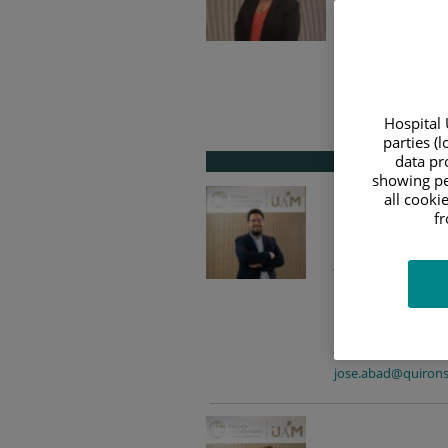
Directora de la Esc
Despacho de Direc
Tfno.:
915504800 Ex
paloma.rodriguez
Hospital 
prodriguezg@quiro
parties (
data pro
showing pe
all cooki
f
Dr. José Abad Valle
Jefe de Estudios de
Despacho Jefatura
Tfno.: 915504800
jose.abad@inv.uam
jose.abad@quirons