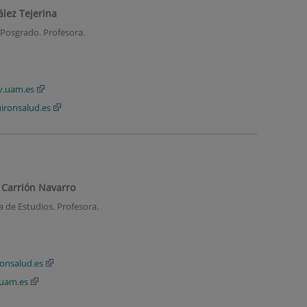
ález Tejerina
 Posgrado. Profesora.
v.uam.es
ironsalud.es
 Carrión Navarro
ra de Estudios. Profesora.
onsalud.es
.uam.es