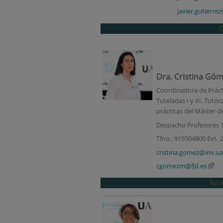
javier.gutierre
C
Dra. Cristina Gó
Coordinadora de Prácti
Tuteladas I y III. Tut
prácticas del Máster d
Despacho Profesores 
Tfno.: 915504800 Ext. 
cristina.gomez@inv.u
cgomezm@fjd.es
Tuto