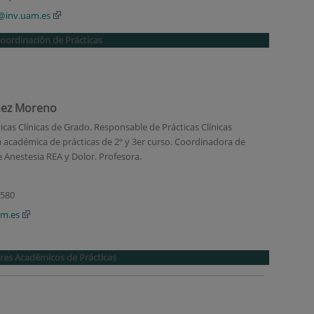
z@inv.uam.es
oordinación de Prácticas
mez Moreno
cas Clínicas de Grado. Responsable de Prácticas Clínicas
ora académica de prácticas de 2º y 3er curso. Coordinadora de
e Anestesia REA y Dolor. Profesora.
1
2580
am.es
res Académicos de Prácticas