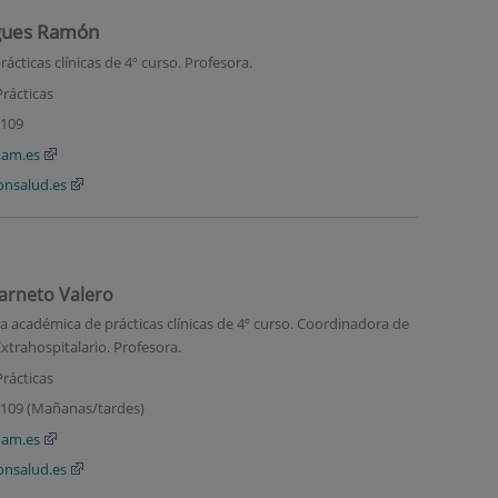
igues Ramón
ácticas clínicas de 4º curso. Profesora
.
rácticas
2109
uam.es
onsalud.es
Barneto Valero
a académica de prácticas clínicas de 4º curso
. Coordinadora de
trahospitalario. Profesora.
rácticas
 2109 (Mañanas/tardes)
uam.es
onsalud.es