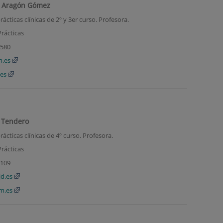
ia Aragón Gómez
cticas clínicas de 2º y 3er curso. Profesora
.
rácticas
2580
m.es
es
s Tendero
ácticas clínicas de 4º curso. Profesora
.
rácticas
109
jd.es
am.es