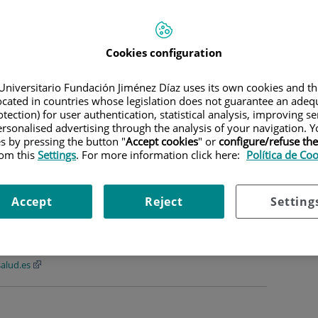
Pe
uela. Profesora.
Ca
ción
Pe
t. 3110 (Mañanas/tardes)
Cookies configuration
Vil
@inv.uam.es
¿P
Universitario Fundación Jiménez Díaz uses its own cookies and th
nsalud.es
located in countries whose legislation does not guarantee an adequ
tection) for user authentication, statistical analysis, improving s
Jefe de Estudios
rsonalised advertising through the analysis of your navigation. Y
es by pressing the button "
Accept cookies
" or
configure/refuse th
rom this
Settings
. For more information click here:
Política de Co
 Grado. Profesor.
Accept
Reject
Setting
.es
alud.es