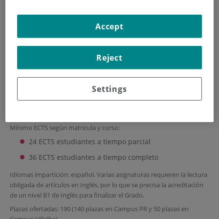
Descripción del Título: Grado en Enfermería
Centro, Departamento o Instituto responsable: Escuela de
Accept
Enfermería Fundación Jiménez Díaz- UAM
Centros de impartición: Escuela de Enfermería Fundación Jiménez
Díaz- UAM
Reject
Curso implantación: 2010/11 (
CALENDARIO DE IMPLANTACIÓN Y
TABLAS DE EQUIVALENCIAS AQUI
(extraído del punto diez de la
memoria de Verificación del Título))
Settings
Tipo de enseñanza: Presencial
Créditos 240
Mínimo ECTS según matricula y curso:
24 ECTS estudiantes a tiempo parcial
36 ECTS estudiantes a tiempo completo
Idiomas impartición: español. Varias asignaturas requieren la lectura
obligada de artículos en Inglés, por lo que se precisa la acreditación
de un nivel B1 de Inglés para finalizar el Grado.
Plazas ofertadas: 190 (140 plazas en Campus PR y 50 plazas en
Campus Villalba)