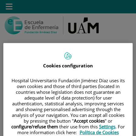
Saltar al contenido
Toggle
navigation
Saltar
Buscar
Cookies configuration
al
contenido
Hospital Universitario Fundación Jiménez Díaz uses its
own cookies and those of third parties (located in
INICIO
|
ESTUDIOS
|
GRADO EN ENFERMERÍA
countries whose legislation does not guarantee an
adequate level of data protection) for user
|
DESCRIPCIÓN DEL TÍTULO Y NOTA DE CORTE
authentication, statistical analysis, improving services
and showing personalised advertising through the
Descripción del título y
analysis of your navigation. You can accept all cookies
by pressing the button "
Accept cookies
" or
nota de corte
configure/refuse them
their use from this
Settings
. For
more information click here:
Política de Cookies