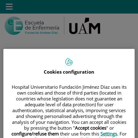
Saltar al contenido
Toggle
navigation
Saltar
Buscar
Cookies configuration
al
contenido
Hospital Universitario Fundación Jiménez Díaz uses its
INICIO
|
ESTUDIOS
|
GRADO EN ENFERMERÍA
own cookies and those of third parties (located in
countries whose legislation does not guarantee an
|
¿CUÁL ES EL PRECIO PARA CURSAR GRADO EN
adequate level of data protection) for user
ENFERMERÍA EN NUESTRO CENTRO? TASAS ACADÉMICAS
authentication, statistical analysis, improving services
and showing personalised advertising through the
¿Cuál es el precio para
analysis of your navigation. You can accept all cookies
by pressing the button "
Accept cookies
" or
cursar Grado en
configure/refuse them
their use from this
Settings
. For