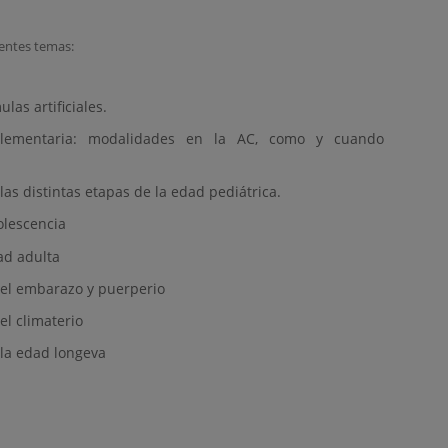
ientes temas:
las artificiales.
lementaria: modalidades en la AC, como y cuando
as distintas etapas de la edad pediátrica.
olescencia
ad adulta
 el embarazo y puerperio
el climaterio
la edad longeva