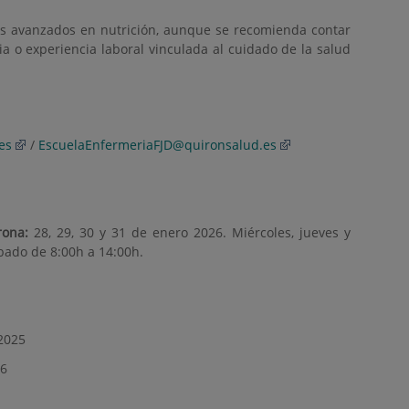
s avanzados en nutrición, aunque se recomienda contar
a o experiencia laboral vinculada al cuidado de la salud
es
/
EscuelaEnfermeriaFJD@quironsalud.es
rona:
28, 29, 30 y 31 de enero 2026. Miércoles, jueves y
bado de 8:00h a 14:00h.
/2025
26