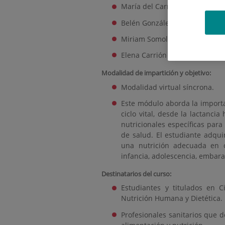
María del Carmen García Jimén
Belén González Tejerina. Secr
Miriam Somolinos Yagüe. Profe
Elena Carrión Navarro. Profeso
Modalidad de impartición y objetivo:
Modalidad virtual síncrona.
Este módulo aborda la importan
ciclo vital, desde la lactanci
nutricionales específicas para
de salud. El estudiante adqui
una nutrición adecuada en 
infancia, adolescencia, embaraz
Destinatarios del curso:
Estudiantes y titulados en C
Nutrición Humana y Dietética.
Profesionales sanitarios que d