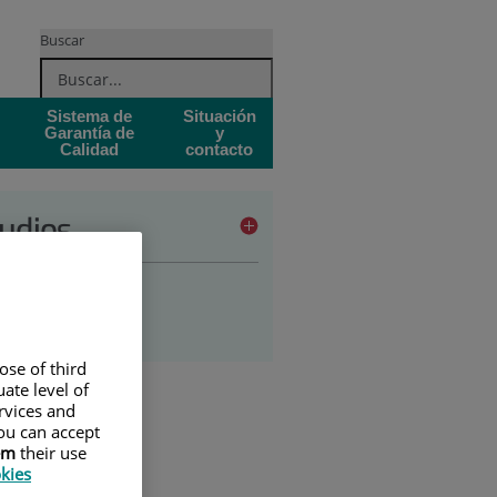
Buscar
Sistema de
Situación
Garantía de
y
Calidad
contacto
udios
ado en enfermería
stgrado
ose of third
ate level of
ervices and
ou can accept
em
their use
okies