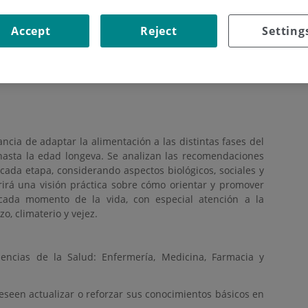
ez. Subdirectora.
Accept
Reject
Setting
etaría académica.
sora.
ra.
cia de adaptar la alimentación a las distintas fases del
a hasta la edad longeva. Se analizan las recomendaciones
 cada etapa, considerando aspectos biológicos, sociales y
rirá una visión práctica sobre cómo orientar y promover
cada momento de la vida, con especial atención a la
o, climaterio y vejez.
iencias de la Salud: Enfermería, Medicina, Farmacia y
eseen actualizar o reforzar sus conocimientos básicos en