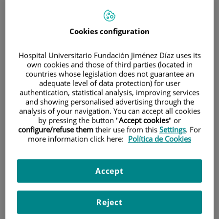
aplicados a la enfermería
estética y dermocosmética
Cookies configuration
5 ECTS (125 horas).
Hospital Universitario Fundación Jiménez Díaz uses its
own cookies and those of third parties (located in
countries whose legislation does not guarantee an
Dirección y equipo docente:
adequate level of data protection) for user
Belén González Tejerina. Directora y secretaría
authentication, statistical analysis, improving services
and showing personalised advertising through the
académica.
analysis of your navigation. You can accept all cookies
Estela Álvarez Gómez. Subdirectora.
by pressing the button "
Accept cookies
" or
configure/refuse them
their use from this
Settings
. For
Sara Colás Carpallo.
more information click here:
Política de Cookies
José Abad Valle.
Carlos Redondo García.
Accept
Juan Torre
Reject
Dermatólogo adjunto en Fundación Jiménez Díaz,