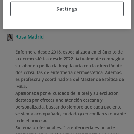
desde el año 2021. Responsable de Unidad de linfomas
cutáneos. Profesor honorario de Dermatología en la
Settings
Universidad Autónoma de Madrid. Tesis doctoral
defendida en 2024.
Rosa Madrid
Enfermera desde 2018, especializada en el ámbito de
la dermoestética desde 2022. Actualmente compagina
su labor en pediatría hospitalaria con la dirección de
dos consultas de enfermería dermoestética. Además,
es profesora y coordinadora del Máster de Estética de
IFSES.
Apasionada por el cuidado de la piel y su evolución,
destaca por ofrecer una atención cercana y
personalizada, buscando siempre que cada paciente
se sienta acompañado, cuidado y en confianza durante
todo el proceso.
Su lema profesional es: "La enfermería es un arte