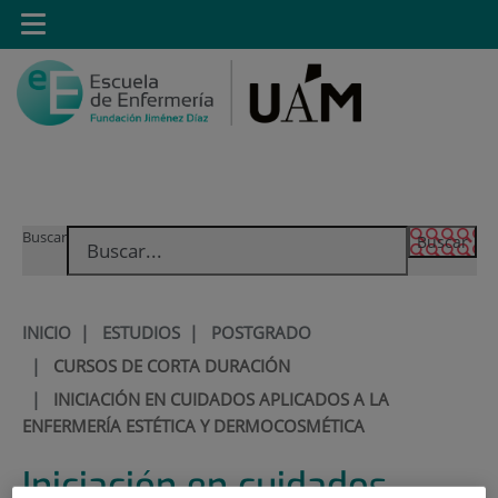
Saltar al contenido
Toggle
navigation
Saltar
Buscar
al
contenido
INICIO
|
ESTUDIOS
|
POSTGRADO
|
CURSOS DE CORTA DURACIÓN
|
INICIACIÓN EN CUIDADOS APLICADOS A LA
ENFERMERÍA ESTÉTICA Y DERMOCOSMÉTICA
Iniciación en cuidados