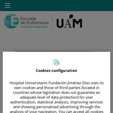
Saltar al contenido
Toggle
navigation
Saltar
Buscar
al
contenido
Cookies configuration
INICIO
|
ESTUDIOS
|
POSTGRADO
Hospital Universitario Fundación Jiménez Díaz uses its
|
CURSOS DE CORTA DURACIÓN
own cookies and those of third parties (located in
|
PREVENCIÓN Y CUIDADOS NUTRICIONALES PARA LA
countries whose legislation does not guarantee an
PROMOCIÓN DE HÁBITOS DE VIDA SALUDABLES. 3 ECTS.
adequate level of data protection) for user
authentication, statistical analysis, improving services
and showing personalised advertising through the
Prevención y cuidados
analysis of your navigation. You can accept all cookies