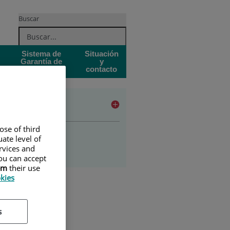
Buscar
Sistema de
Situación
Garantía de
y
Calidad
contacto
udios
ose of third
ado en enfermería
ate level of
ervices and
stgrado
ou can accept
em
their use
okies
s