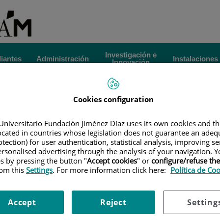
Investigación e
iantes
Administración
Instalaciones
Innovación
|
MÁSTER DE FORMACIÓN PERMANENTE EN SIMULACIÓN
Est
Cookies configuration
PACIENTE
|
CALENDARIO Y HORARIOS
Universitario Fundación Jiménez Díaz uses its own cookies and th
rarios
Gr
located in countries whose legislation does not guarantee an adequ
tection) for user authentication, statistical analysis, improving s
Po
rsonalised advertising through the analysis of your navigation. Y
es by pressing the button "
Accept cookies
" or
configure/refuse th
rom this
Settings
. For more information click here:
Política de Co
Accept
Reject
Setting
abrá alguna jornada que termine a las 19:30h.