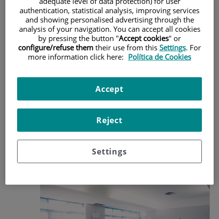
Interés académico y
adequate level of data protection) for user
authentication, statistical analysis, improving services
profesional
and showing personalised advertising through the
analysis of your navigation. You can accept all cookies
by pressing the button "
Accept cookies
" or
Este Máster permite a los
estudiantes desarrollar conocimientos y
configure/refuse them
their use from this
Settings
. For
aspectos profesionales relacionados con los cuidados en anestesia,
more information click here:
Política de Cookies
reanimación y control del dolor,
conocimientos que inciden
directamente en la
seguridad y bienestar de los pacientes,
además
de mejorar las
posibilidades laborales
facilitando la incorporación de
Accept
los profesionales de enfermería a los servicios de anestesiolo
gía y
a
todas aquellas áreas donde se hace necesaria una
enfermera con las
compete
nc
ias y
conocimientos que aporta este Máster:
Reject
Settings