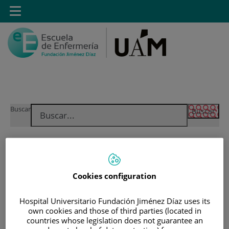
Saltar al contenido
Toggle
navigation
Saltar
Buscar
al
contenido
INICIO
|
ESTUDIOS
|
POSTGRADO
|
MÁSTER PROPIO POR LA UAM EN CUIDADOS
Cookies configuration
AVANZADOS DEL PACIENTE EN ANESTESIA,
REANIMACIÓN Y TRATAMIENTO DEL DOLOR
Hospital Universitario Fundación Jiménez Díaz uses its
|
INTERÉS ACADÉMICO Y PROFESIONAL
own cookies and those of third parties (located in
countries whose legislation does not guarantee an