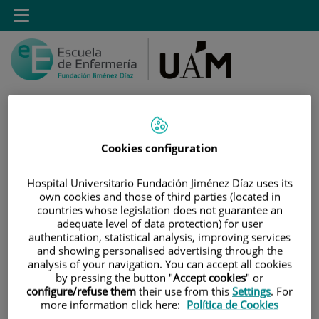
Saltar al contenido
Toggle
navigation
Cookies configuration
Saltar
Buscar
al
contenido
Hospital Universitario Fundación Jiménez Díaz uses its
own cookies and those of third parties (located in
countries whose legislation does not guarantee an
INICIO
|
ESTUDIOS
|
POSTGRADO
adequate level of data protection) for user
|
MÁSTER PROPIO POR LA UAM EN MANEJO Y
authentication, statistical analysis, improving services
and showing personalised advertising through the
CUIDADOS DEL PACIENTE CON DISPOSITIVO DE ACCESO
analysis of your navigation. You can accept all cookies
VASCULAR
by pressing the button "
Accept cookies
" or
|
CALENDARIO Y HORARIOS DE CLASE
configure/refuse them
their use from this
Settings
. For
more information click here:
Política de Cookies