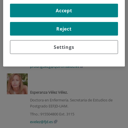
Dirección Académica
Accept
Directores
Reject
Paloma Rodríguez Gómez
Doctora en Enfermería.
Settings
Directora de EEFJD - UAM.
Tfno.: 915504800 Ext. 3110
prodriguezg@quironsalud.es
Esperanza Vélez Vélez.
Doctora en Enfermería. Secretaria de Estudios de
Postgrado EEFJD-UAM.
Tfno.: 915504800 Ext. 3115
evelez@fjd.es