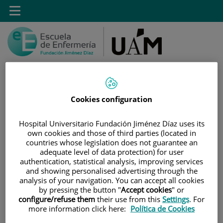
Saltar al contenido
Toggle
navigation
Cookies configuration
Saltar
Buscar
al
Hospital Universitario Fundación Jiménez Díaz uses its
contenido
own cookies and those of third parties (located in
countries whose legislation does not guarantee an
INICIO
|
ESTUDIOS
|
POSTGRADO
adequate level of data protection) for user
authentication, statistical analysis, improving services
|
MÁSTER PROPIO POR LA UAM EN MANEJO Y
and showing personalised advertising through the
CUIDADOS DEL PACIENTE CON DISPOSITIVO DE ACCESO
analysis of your navigation. You can accept all cookies
VASCULAR
by pressing the button "
Accept cookies
" or
configure/refuse them
their use from this
Settings
. For
|
DIRECCIÓN ACADÉMICA
more information click here:
Política de Cookies