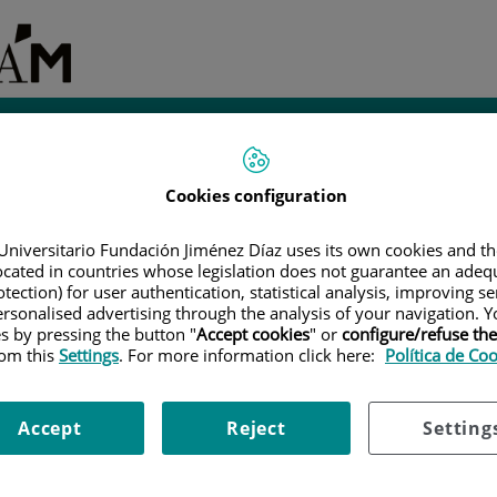
Investigación e
iantes
Administración
Instalaciones
Innovación
Cookies configuration
|
MÁSTER PROPIO POR LA UAM EN MANEJO Y CUIDADOS DEL
Est
 VASCULAR
|
TRÍPTICO INFORMATIVO
Universitario Fundación Jiménez Díaz uses its own cookies and th
located in countries whose legislation does not guarantee an adequ
tivo
Gr
tection) for user authentication, statistical analysis, improving s
rsonalised advertising through the analysis of your navigation. Y
Po
es by pressing the button "
Accept cookies
" or
configure/refuse th
rom this
Settings
. For more information click here:
Política de Co
Accept
Reject
Setting
ESOS_VASCULARES