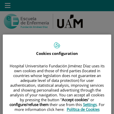
Saltar al contenido
Toggle
navigation
Cookies configuration
Saltar
Buscar
al
contenido
Hospital Universitario Fundación Jiménez Díaz uses its
own cookies and those of third parties (located in
countries whose legislation does not guarantee an
INICIO
|
ESTUDIOS
|
POSTGRADO
adequate level of data protection) for user
|
MÁSTER UNIVERSITARIO* EN CUIDADOS AVANZADOS
authentication, statistical analysis, improving services
DEL PACIENTE EN ANESTESIA, REANIMACIÓN Y
and showing personalised advertising through the
analysis of your navigation. You can accept all cookies
TRATAMIENTO DEL DOLOR
by pressing the button "
Accept cookies
" or
|
FORMULARIO DE CONTACTO DE POSTGRADO
configure/refuse them
their use from this
Settings
. For
more information click here:
Política de Cookies