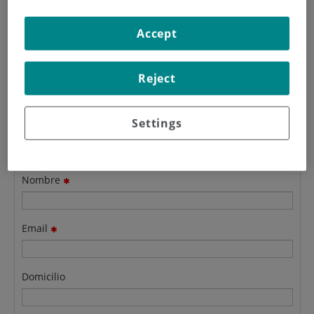
Formulario de contacto de
Postgrado
Accept
Indicar en el mensaje sobre qué máster quiere informarse.
Reject
Settings
Apellidos
Nombre
Email
Domicilio