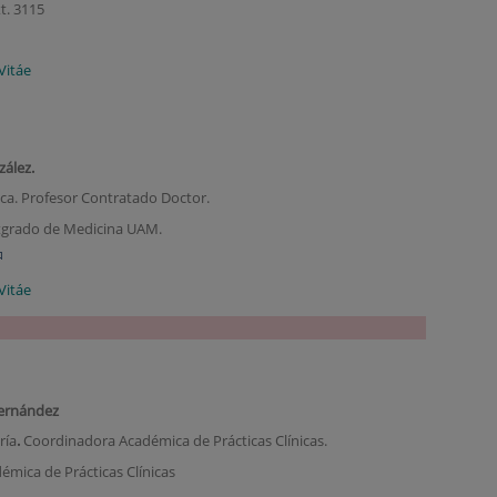
t. 3115
Vitáe
zález.
ica. Profesor Contratado Doctor.
tgrado de Medicina UAM.
Vitáe
ernández
ría
.
Coordinadora Académica de Prácticas Clínicas.
mica de Prácticas Clínicas