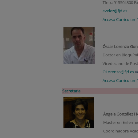
Tfno.: 915504800 Ex
evelez@fjd.es
Acceso Currículum 
Óscar Lorenzo Gon
Doctor en Bioquím
Vicedecano de Pos
OLorenzo@fjd.es
Acceso Currículum 
Secretaria
Ángela González H
Máster en Enferme
Coordinadora Acadé