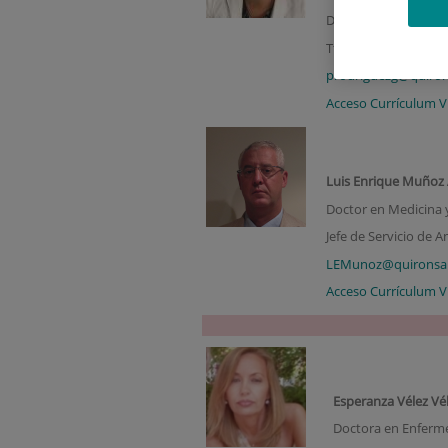
Directora de EEFJD -
Tfno.: 915504800 Ext
prodriguezg@quiron
Acceso Currículum V
Luis Enrique Muñoz
Doctor en Medicina y
Jefe de Servicio de A
LEMunoz@quironsal
Acceso Currículum V
Esperanza Vélez Vé
Doctora en Enferme