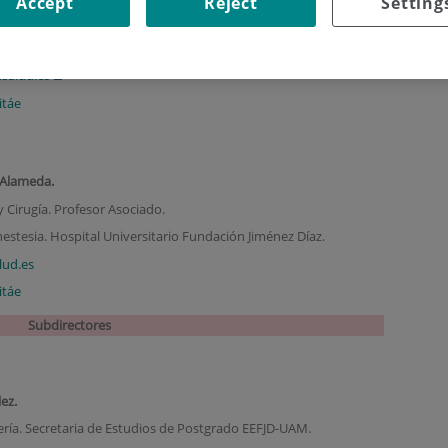
Accept
Reject
Setting
 UAM.
. 3110
salud.es
itáe
 Alameda.
 Cirugía. Profesor Asociado.
nestesia. Hospital Universitario Fundación Jiménez Díaz.
ud.es
itáe
Subdirectores
lez.
ría. Secretaria de Estudios de Postgrado EEFJD-UAM.