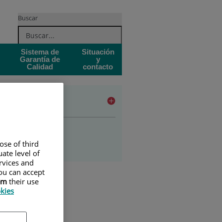
Buscar
Sistema de
Situación
Garantía de
y
Calidad
contacto
udios
ado en enfermería
stgrado
ose of third
ate level of
ervices and
ou can accept
em
their use
okies