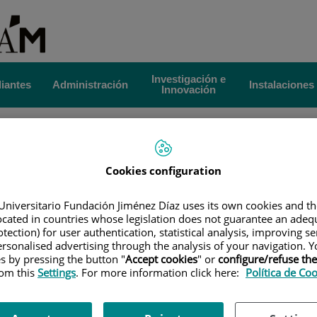
Investigación e
iantes
Administración
Instalaciones
Innovación
|
TÍTULOS OFICIALES
|
MÁSTER UNIVERSITARIO EN
Est
N ANESTESIA, REANIMACIÓN Y TRATAMIENTO DEL DOLOR
|
Cookies configuration
Gr
émica
Po
Universitario Fundación Jiménez Díaz uses its own cookies and th
located in countries whose legislation does not guarantee an adequ
tection) for user authentication, statistical analysis, improving s
Directores
rsonalised advertising through the analysis of your navigation. Y
es by pressing the button "
Accept cookies
" or
configure/refuse th
rom this
Settings
. For more information click here:
Política de Co
Gómez
ía.