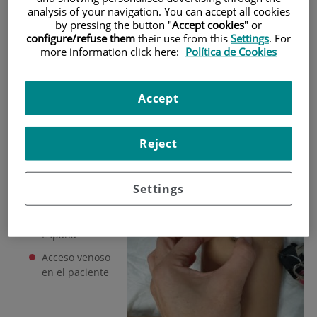
Simulación Clínica
analysis of your navigation. You can accept all cookies
by pressing the button "
Accept cookies
" or
configure/refuse them
their use from this
Settings
. For
Talleres:
more information click here:
Política de Cookies
Disección
Accept
Uso básico del ecógrafo
Aplicación
Reject
RaCeVa,
RaPeVa y
RaFeVa
Settings
PICC-PORT
fuera de
España
Acceso venoso
en el paciente