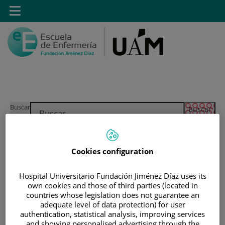
Saltar al contenido
Toggle
navigation
Saltar
Buscar
al
contenido
INICIO
|
ESTUDIOS
|
POSTGRADO
Cookies configuration
|
TÍTULOS PROPIOS
Hospital Universitario Fundación Jiménez Díaz uses its
|
CURSO DE EXPERTO EN ACCESO VASCULAR
own cookies and those of third parties (located in
ECOGUIADO
countries whose legislation does not guarantee an
adequate level of data protection) for user
|
SIMULACIÓN CLÍNICA
authentication, statistical analysis, improving services
and showing personalised advertising through the