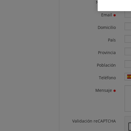
Nombre
Email
Domicilio
País
Provincia
Población
Teléfono
Mensaje
Validación reCAPTCHA