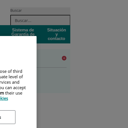
Buscar
Sistema de
Situación
Garantía de
y
Calidad
contacto
udios
ose of third
ado en enfermería
ate level of
ervices and
stgrado
ou can accept
em
their use
okies
s