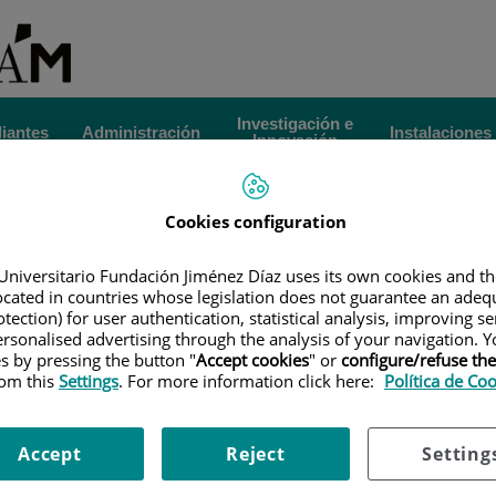
Investigación e
iantes
Administración
Instalaciones
Innovación
|
TÍTULOS PROPIOS
|
CURSO DE EXPERTO EN INNOVACIÓN
Est
Cookies configuration
LIZACIÓN
|
FORMULARIO DE CONTACTO DE POSTGRADO
Universitario Fundación Jiménez Díaz uses its own cookies and th
ontacto de Postgrado
Gr
located in countries whose legislation does not guarantee an adequ
tection) for user authentication, statistical analysis, improving s
Po
rsonalised advertising through the analysis of your navigation. Y
ter/experto quiere informarse.
es by pressing the button "
Accept cookies
" or
configure/refuse th
rom this
Settings
. For more information click here:
Política de Co
Accept
Reject
Setting