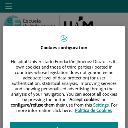
Saltar al contenido
Toggle
navigation
Cookies configuration
Saltar
Buscar
Hospital Universitario Fundación Jiménez Díaz uses its
own cookies and those of third parties (located in
al
countries whose legislation does not guarantee an
contenido
adequate level of data protection) for user
authentication, statistical analysis, improving services
INICIO
|
ESTUDIOS
|
POSTGRADO
and showing personalised advertising through the
|
TÍTULOS PROPIOS
analysis of your navigation. You can accept all cookies
by pressing the button "
Accept cookies
" or
|
MÁSTER PROPIO POR LA UAM EN CUIDADOS
configure/refuse them
their use from this
Settings
. For
AVANZADOS DEL PACIENTE EN ANESTESIA,
more information click here:
Política de Cookies
REANIMACIÓN Y TRATAMIENTO DEL DOLOR