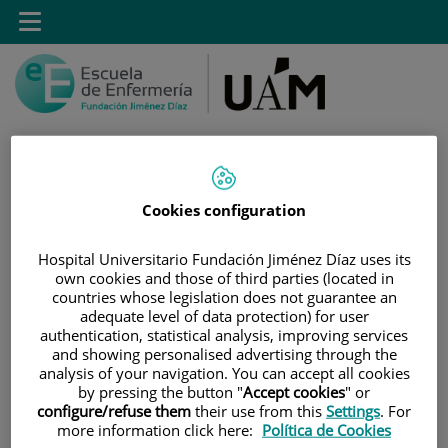
Saltar al contenido
Toggle
navigation
Cookies configuration
Saltar
Buscar
al
contenido
Hospital Universitario Fundación Jiménez Díaz uses its
own cookies and those of third parties (located in
countries whose legislation does not guarantee an
INICIO
|
ESTUDIOS
|
POSTGRADO
adequate level of data protection) for user
|
TÍTULOS PROPIOS
authentication, statistical analysis, improving services
and showing personalised advertising through the
|
MÁSTER PROPIO POR LA UAM EN MANEJO Y
analysis of your navigation. You can accept all cookies
CUIDADOS DEL PACIENTE CON DISPOSITIVO DE ACCESO
by pressing the button "
Accept cookies
" or
VASCULAR
configure/refuse them
their use from this
Settings
. For
more information click here:
Política de Cookies
|
CALENDARIO Y HORARIOS DE CLASE