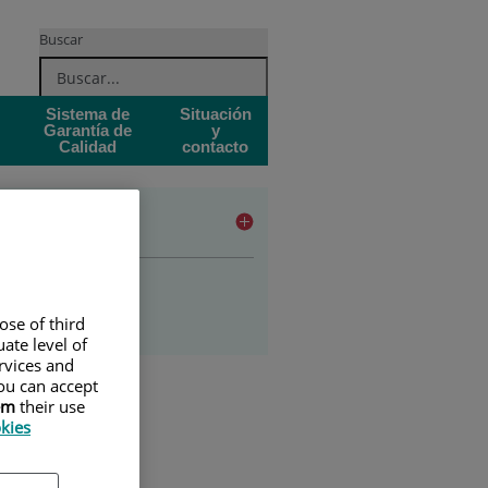
Buscar
Sistema de
Situación
Garantía de
y
Calidad
contacto
udios
ado en enfermería
stgrado
ose of third
ate level of
ervices and
ou can accept
em
their use
okies