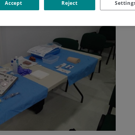
Accept
Reject
Setting
s básicos y avanzados basados en evidencia científica para la
pitalario como en domicilio o en régimen de ambulatorio.