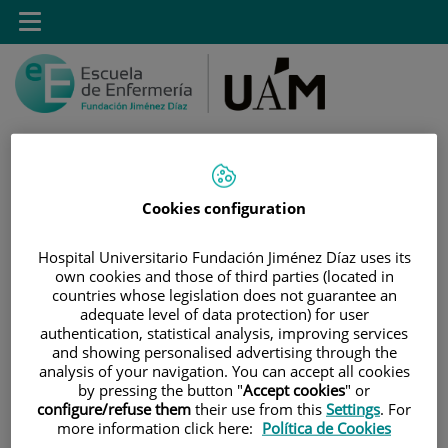
Saltar al contenido
Toggle
navigation
Cookies configuration
Saltar
Buscar
al
contenido
Hospital Universitario Fundación Jiménez Díaz uses its
own cookies and those of third parties (located in
countries whose legislation does not guarantee an
INICIO
|
ESTUDIOS
|
POSTGRADO
adequate level of data protection) for user
|
TÍTULOS PROPIOS
authentication, statistical analysis, improving services
and showing personalised advertising through the
|
MÁSTER PROPIO POR LA UAM EN MANEJO Y
analysis of your navigation. You can accept all cookies
CUIDADOS DEL PACIENTE CON DISPOSITIVO DE ACCESO
by pressing the button "
Accept cookies
" or
VASCULAR
configure/refuse them
their use from this
Settings
. For
more information click here:
Política de Cookies
|
OBJETIVOS DEL MÁSTER