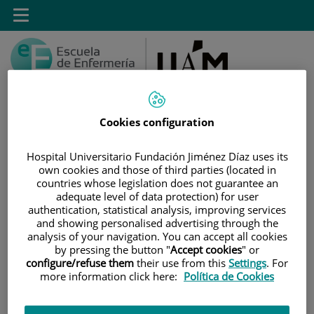
Saltar al contenido
Toggle
navigation
Cookies configuration
Saltar
Buscar
Hospital Universitario Fundación Jiménez Díaz uses its
al
own cookies and those of third parties (located in
contenido
countries whose legislation does not guarantee an
adequate level of data protection) for user
INICIO
|
ESTUDIOS
|
POSTGRADO
authentication, statistical analysis, improving services
and showing personalised advertising through the
|
TÍTULOS PROPIOS
analysis of your navigation. You can accept all cookies
by pressing the button "
Accept cookies
" or
|
MÁSTER PROPIO POR LA UAM EN MANEJO Y
configure/refuse them
their use from this
Settings
. For
CUIDADOS DEL PACIENTE CON DISPOSITIVO DE ACCESO
more information click here:
Política de Cookies
VASCULAR
|
SECRETARÍA ADMINISTRATIVA: TRÁMITES Y FORMA