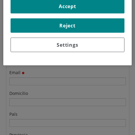
informarse.
Accept
Reject
Apellidos
Settings
Nombre
Email
Domicilio
País
Provincia