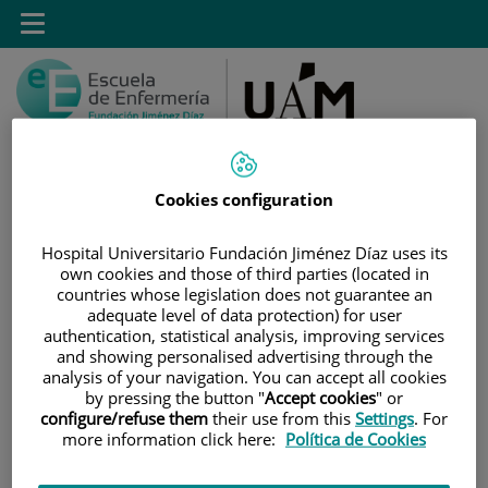
Saltar al contenido
Toggle
navigation
Cookies configuration
Saltar
Buscar
Hospital Universitario Fundación Jiménez Díaz uses its
al
own cookies and those of third parties (located in
contenido
countries whose legislation does not guarantee an
adequate level of data protection) for user
INICIO
|
FORMULARIO DE CONTACTO DE POSTGRADO
authentication, statistical analysis, improving services
and showing personalised advertising through the
Formulario de contacto de
analysis of your navigation. You can accept all cookies
by pressing the button "
Accept cookies
" or
Postgrado
configure/refuse them
their use from this
Settings
. For
more information click here:
Política de Cookies
Indicar en el mensaje sobre qué máster/experto quiere