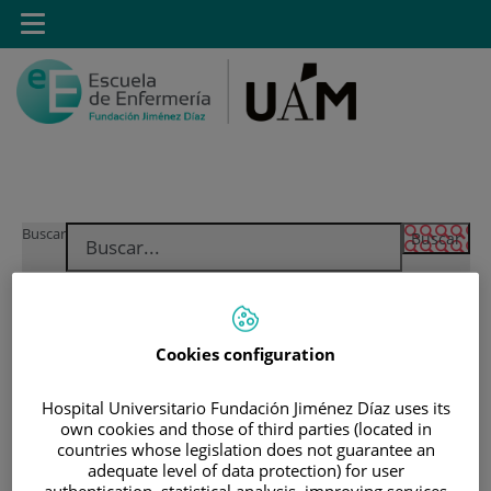
Saltar al contenido
Toggle
navigation
Saltar
Buscar
al
contenido
INICIO
|
INSTALACIONES
Cookies configuration
|
INSTALACIONES - CAMPUS PINTOR ROSALES
|
BIBLIOTECA CON SALA DE ESTUDIO
Hospital Universitario Fundación Jiménez Díaz uses its
|
SERVICIO DE BIBLIOTECA UAM Y ACCESO A LA RED
own cookies and those of third parties (located in
countries whose legislation does not guarantee an
VPN-UAM
adequate level of data protection) for user
authentication, statistical analysis, improving services