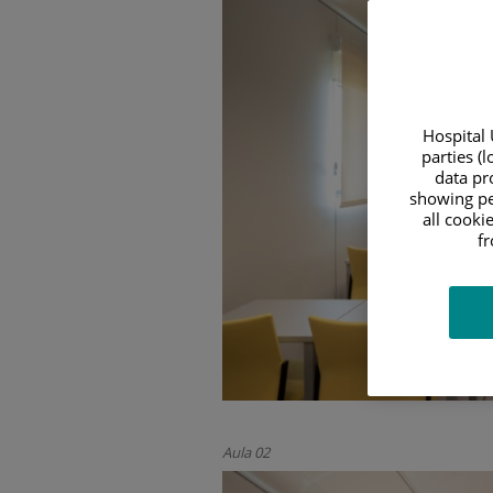
Hospital 
parties (
data pro
showing pe
all cooki
f
Aula 02