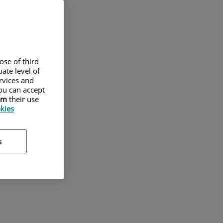
ose of third
ate level of
ervices and
ou can accept
em
their use
okies
s