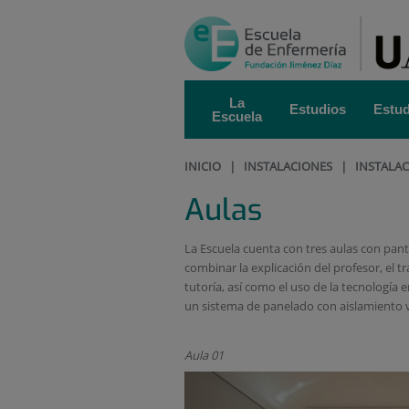
Saltar al contenido
Saltar
al
contenido
La
Estudios
Estud
Escuela
INICIO
|
INSTALACIONES
|
INSTALAC
Aulas
La Escuela cuenta con tres aulas con pant
combinar la explicación del profesor, el tr
tutoría, así como el uso de la tecnología 
un sistema de panelado con aislamiento vi
Aula 01