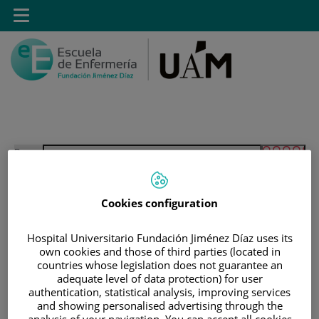
Saltar al contenido
Toggle
navigation
Saltar
Buscar
al
contenido
Cookies configuration
INICIO
|
INSTALACIONES
|
INSTALACIONES - CAMPUS VILLALBA
Hospital Universitario Fundación Jiménez Díaz uses its
own cookies and those of third parties (located in
|
SALAS DE SIMULACIÓN CLÍNICA
countries whose legislation does not guarantee an
adequate level of data protection) for user
Salas de Simulación
authentication, statistical analysis, improving services
and showing personalised advertising through the
analysis of your navigation. You can accept all cookies