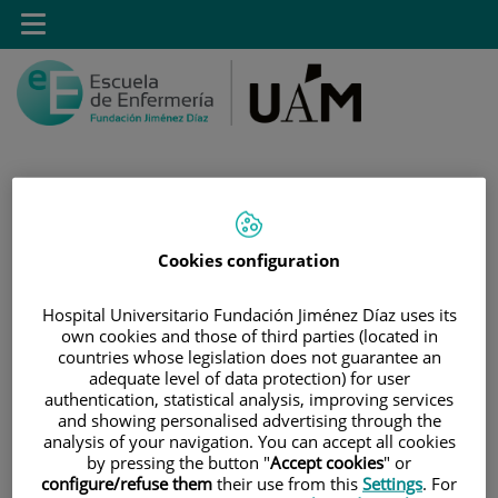
Saltar al contenido
Toggle
navigation
Saltar
Buscar
Cookies configuration
al
contenido
Hospital Universitario Fundación Jiménez Díaz uses its
INICIO
|
SALA DE PRENSA
|
AGENDA DE EVENTOS
own cookies and those of third parties (located in
countries whose legislation does not guarantee an
|
WORKSHOP FINE “PEDAGOGICAL INNOVATION IN
adequate level of data protection) for user
NURSING EDUCATION”
authentication, statistical analysis, improving services
and showing personalised advertising through the
Workshop FINE
analysis of your navigation. You can accept all cookies
by pressing the button "
Accept cookies
" or
“PEDAGOGICAL
configure/refuse them
their use from this
Settings
. For