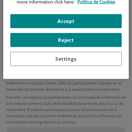
more information click here:
Política de Cookies
INNOVATION IN NURSING
EDUCATION”
Accept
Los próximos 21 y 22 de noviembre la Federación Europea
Reject
de Educadores en Enfermería celebra en colaboración con
nuestra Escuela el Workshop FINE “PEDAGOGICAL
INNOVATION IN NURSING EDUCATION”.
Settings
Del 21 de noviembre de 2019 al 22 de noviembre de 2019
FINE organiza regularmente
Workshops
sobre la Educación en
Enfermería en Europa. Desde 2005, los participantes trabajan en el
desarrollo del proceso de Bolonia y la capacitación en enfermería.
Este año, se organiza conjuntamente con la Escuela de Enfermería de
la Fundación Jiménez Diaz UAM (Madrid) durante los días 21 y 22 de
noviembre. El objetivo principal es conocer la contribución de la
innovación a la educación en enfermería, así como la influencia del
movimiento Nursing Now en su avance.