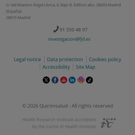
C/ del Maestro Ángel Llorca, 6. Bajo B. Edificio alto. 28003-Madrid
(España)
28015 Madrid
91 550 48 97
investigacion@fjd.es
Legal notice
Data protection
Cookies policy
Accessibility
Site Map
This
This
This
This
This
Link
link
link
link
link
link
to
will
will
will
will
will
external
open
open
open
open
open
application.
in
in
in
in
in
© 2026 Quirónsalud - All rights reserved
a
a
a
a
a
pop-
pop-
pop-
pop-
pop-
Health Research Institute accredited
up
up
up
up
up
by the Carlos III Health Institute
window.
window.
window.
window.
window.