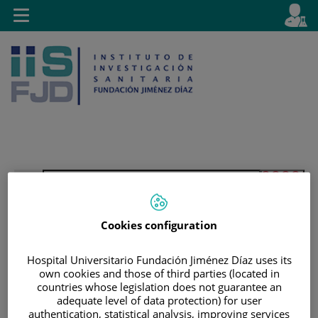
Jump to content
L
Active
Toggle
en
navigation
langu
Jump
Language
Search
to
selector
content
Cookies configuration
Hospital Universitario Fundación Jiménez Díaz uses its
own cookies and those of third parties (located in
countries whose legislation does not guarantee an
adequate level of data protection) for user
authentication, statistical analysis, improving services