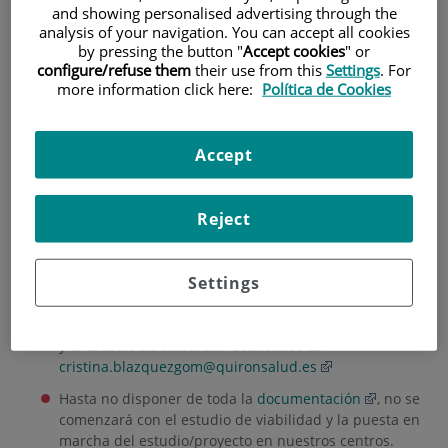
and showing personalised advertising through the
HOME
|
INSTITUTE
|
ORGANISATIONAL STRUCTURE
analysis of your navigation. You can accept all cookies
by pressing the button "
Accept cookies
" or
|
RESEARCH ETHICS COMMITTEE
configure/refuse them
their use from this
Settings
. For
more information click here:
Política de Cookies
|
CONTRACT MANAGEMENT
|
3. OBSERVATIONAL STUDY / RESEARCH PROJECT
Accept
3. OBSERVATIONAL STUDY
/ RESEARCH PROJECT
Reject
Actualizado en Noviembre de 2024
Settings
La persona de contacto para la gestión de contratos de
Estudios Observacionales y Proyectos de investigación
y el
estudio de viabilidad económico
es
cristina.blazquezgom@quironsalud.es
Hasta no disponer de toda la
documentación
, no se
comenzará con el estudio de viabilidad y la puesta en
marcha del estudio/proyecto en nuestros centros.