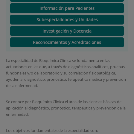
Información para Pacientes
Subespecialidades y Unidades
Investigación y Docencia
Reconocimientos y Acreditaciones
La especialidad de Bioquímica Clínica se fundamenta en las
actuaciones en las que, a través de diagnósticos analíticos, pruebas
funcionales y/o de laboratorio y su correlación fisiopatológica,
ayuden al diagnóstico, pronóstico, terapéutica médica y prevención
de la enfermedad.
Se conoce por Bioquímica Clínica el área de las ciencias básicas de
aplicación al diagnóstico, pronóstico, terapéutica y prevención de la
enfermedad.
Los objetivos fundamentales de la especialidad son: