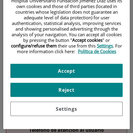
Hospital Universitario Fundación Jiménez Díaz uses its
own cookies and those of third parties (located in
countries whose legislation does not guarantee an
adequate level of data protection) for user
authentication, statistical analysis, improving services
and showing personalised advertising through the
analysis of your navigation. You can accept all cookies
by pressing the button "
Accept cookies
" or
Investigación
configure/refuse them
their use from this
Settings
. For
more information click here:
Política de Cookies
Accept
Reject
Docencia
Settings
Teléfono de atención al usuario