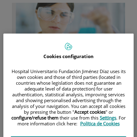
Investigación
Cookies configuration
Hospital Universitario Fundación Jiménez Díaz uses its
own cookies and those of third parties (located in
countries whose legislation does not guarantee an
adequate level of data protection) for user
authentication, statistical analysis, improving services
and showing personalised advertising through the
Docencia
analysis of your navigation. You can accept all cookies
by pressing the button "
Accept cookies
" or
configure/refuse them
their use from this
Settings
. For
more information click here:
Política de Cookies
Teléfono de atención al usuario