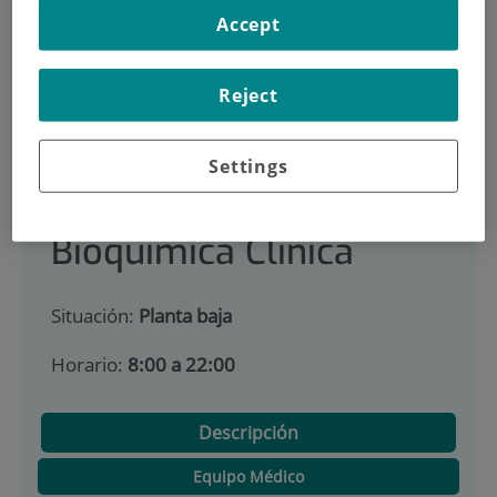
900 301 013
Accept
Reject
INICIO
|
CARTERA DE SERVICIOS
|
BIOQUÍMICA CLÍNICA
Settings
|
INSTALACIONES, TÉCNICAS Y PROCEDIMIENTOS
Bioquímica Clínica
Situación:
Planta baja
Horario:
8:00 a 22:00
Descripción
Equipo Médico