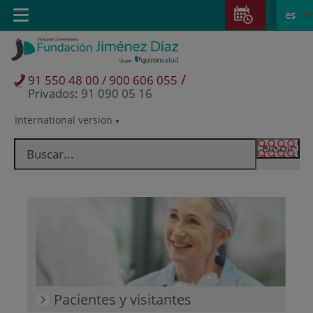
Saltar al contenido
Saltar
E
Idiom
Toggle
es
al
navigation
activo
contenido
/
91 550 48 00 / 900 606 055
Privados: 91 090 05 16
International version
Selector
de
idioma
Pacientes y visitantes