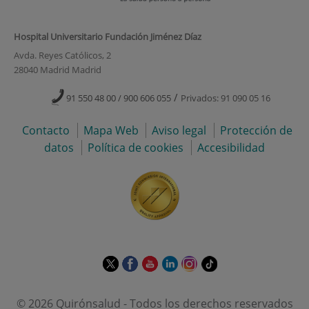
Hospital Universitario Fundación Jiménez Díaz
Avda. Reyes Católicos, 2
28040 Madrid Madrid
/
91 550 48 00 / 900 606 055
Privados: 91 090 05 16
Contacto
Mapa Web
Aviso legal
Protección de
datos
Política de cookies
Accesibilidad
Este
Este
Este
Este
Este
Enlace
enlace
enlace
enlace
enlace
enlace
a
se
se
se
se
se
una
© 2026 Quirónsalud - Todos los derechos reservados
abrirá
abrirá
abrirá
abrirá
abrirá
aplicación